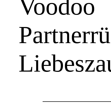
Voodoo
Partnerr
Liebesza