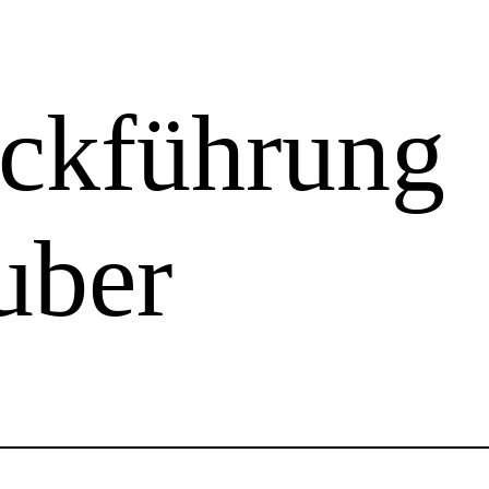
ückführung
uber