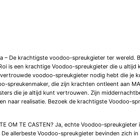
ka – De krachtigste voodoo-spreukgieter ter wereld. 
Roi is een krachtige Voodoo-spreukgieter die u alti
 een vertrouwde voodoo-spreukgieter nodig hebt die j
oo-spreukenmaker, die zijn krachten ontleent aan M
rs die je altijd kunt vertrouwen. Zijn middernach
n naar realisatie. Bezoek de krachtigste Voodoo-spr
OM TE CASTEN? Ja, echte Voodoo-spreukgieter is moe
? De allerbeste Voodoo-spreukgieter bevinden zich in